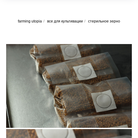
farming utopia
/
все для культивации
/
стерильное зерно