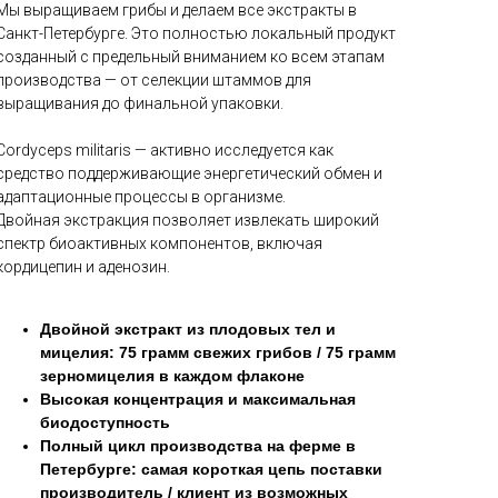
Мы выращиваем грибы и делаем все экстракты в
Санкт-Петербурге. Это полностью локальный продукт
созданный с предельный вниманием ко всем этапам
производства — от селекции штаммов для
выращивания до финальной упаковки.
Cordyceps militaris — активно исследуется как
средство поддерживающие энергетический обмен и
адаптационные процессы в организме.
Двойная экстракция позволяет извлекать широкий
спектр биоактивных компонентов, включая
кордицепин и аденозин.
Двойной экстракт из плодовых тел и
мицелия: 75 грамм свежих грибов / 75 грамм
зерномицелия в каждом флаконе
Высокая концентрация и максимальная
биодоступность
Полный цикл производства на ферме в
Петербурге:
самая короткая цепь поставки
производитель / клиент из возможных