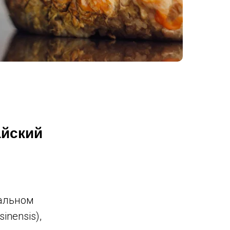
айский
кальном
inensis),