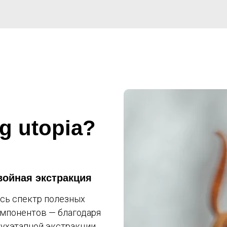
g utopia?
войная экстракция
сь спектр полезных
мпонентов — благодаря
ухэтапной экстракции