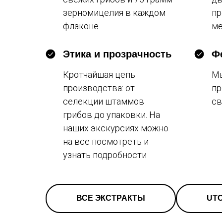
зерномицелия в каждом
пр
флаконе
ме
Этика и прозрачность
Ф
Кротчайшая цепь
Мы
производства: от
пр
селекции штаммов
св
грибов до упаковки. На
наших экскурсиях можно
на все посмотреть и
узнать подробности
ВСЕ ЭКСТРАКТЫ
UTO