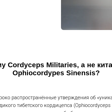
у Cordyceps Militaries, а не кит
Ophiocordypes Sinensis?
роко распространённые утверждения об «уни
дикого тибетского кордицепса (Ophiocordyceps s