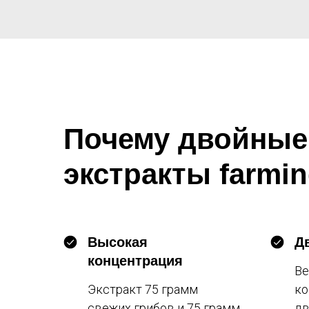
Почему двойные
экстракты farmin
Высокая
Д
концентрация
Ве
Экстракт 75 грамм
ко
свежих грибов и 75 грамм
дв