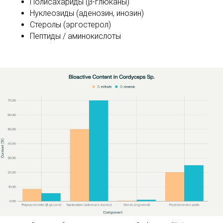
Полисахариды (β-глюканы)
Нуклеозиды (аденозин, инозин)
Стеролы (эргостерол)
Пептиды / аминокислоты